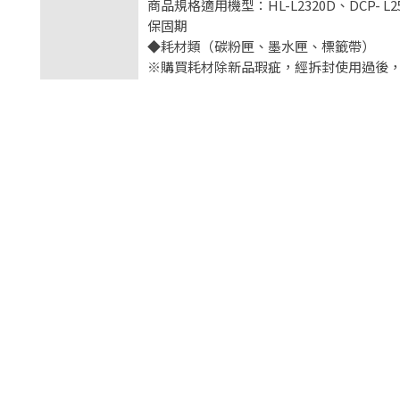
商品規格適用機型：HL-L2320D、DCP- L25
保固期
◆耗材類（碳粉匣、墨水匣、標籤帶）
※購買耗材除新品瑕疵，經拆封使用過後