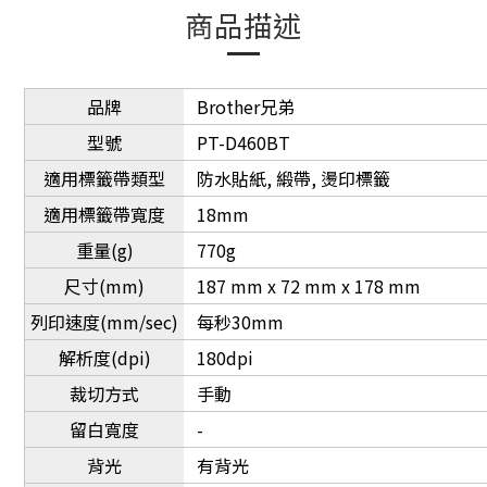
商品描述
品牌
Brother兄弟
型號
PT-D460BT
適用標籤帶類型
防水貼紙, 緞帶, 燙印標籤
適用標籤帶寬度
18mm
重量(g)
770g
尺寸(mm)
187 mm x 72 mm x 178 mm
列印速度(mm/sec)
每秒30mm
解析度(dpi)
180dpi
裁切方式
手動
留白寬度
-
背光
有背光