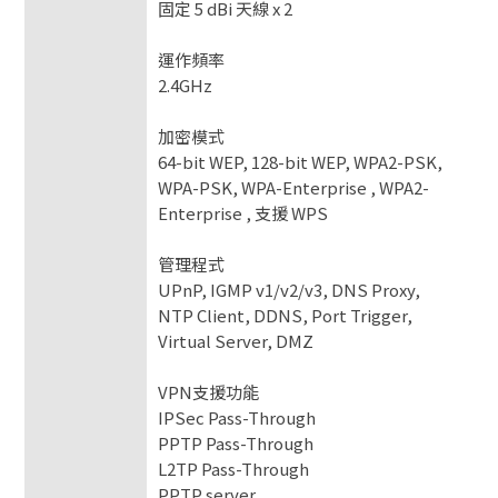
固定 5 dBi 天線 x 2
運作頻率
2.4GHz
加密模式
64-bit WEP, 128-bit WEP, WPA2-PSK,
WPA-PSK, WPA-Enterprise , WPA2-
Enterprise , 支援 WPS
管理程式
UPnP, IGMP v1/v2/v3, DNS Proxy,
NTP Client, DDNS, Port Trigger,
Virtual Server, DMZ
VPN支援功能
IPSec Pass-Through
PPTP Pass-Through
L2TP Pass-Through
PPTP server