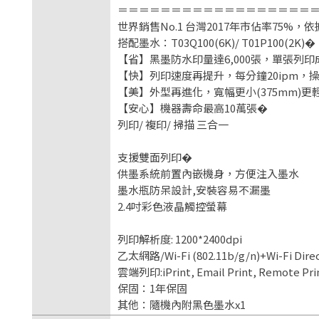
＝＝＝＝＝＝＝＝＝＝＝＝＝＝＝＝＝＝
世界銷售No.1 台灣2017年市佔率75%，依
搭配墨水：T03Q100(6K)/ T01P100(2K)�
【省】黑墨防水印量達6,000張，單張列印成
【快】列印速度再提升，每分鐘20ipm，
【美】外型再進化，寬幅更小(375mm)更
【安心】機器壽命最高10萬張�
列印/ 複印/ 掃描 三合一
支援雙面列印�
供墨系統前置內嵌機身，方便注入墨水
墨水瓶防呆設計,安裝容易不漏墨
2.4吋彩色液晶觸控螢幕
列印解析度: 1200*2400dpi
乙太網路/Wi-Fi (802.11b/g/n)+Wi-Fi Dire
雲端列印:iPrint, Email Print, Remote Print
保固：1年保固
其他：隨機內附黑色墨水x1