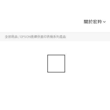
關於宏羚
全部商品
/
EPSON連續供墨印表機系列產品