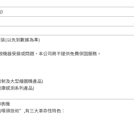
印
張(以先到數據為準)
導致機器受損或問題，本公司將不提供免費保固服務。
色雷射及大型繪圖機產品)
動健康感測系列產品)
印表機
超強噴頭技術”,有三大革命性特色：