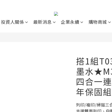
投資人關係
最新消息
企業永續
購物商城
搭1組T
墨水★M
四合一連
年保固組
列印/複印/掃描三
支援雙面列印、自