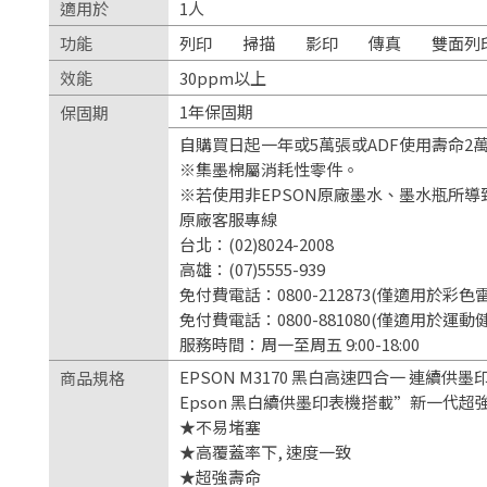
適用於
1人
功能
列印
掃描
影印
傳真
雙面列
效能
30ppm以上
1年保固期
保固期
自購買日起一年或5萬張或ADF使用壽命2萬
※集墨棉屬消耗性零件。
※若使用非EPSON原廠墨水、墨水瓶所
原廠客服專線
台北：(02)8024-2008
高雄：(07)5555-939
免付費電話：0800-212873(僅適用於彩
免付費電話：0800-881080(僅適用於運
服務時間：周一至周五 9:00-18:00
EPSON M3170 黑白高速四合一 連續供墨
商品規格
Epson 黑白續供墨印表機搭載”新一代
★不易堵塞
★高覆蓋率下, 速度一致
★超強壽命