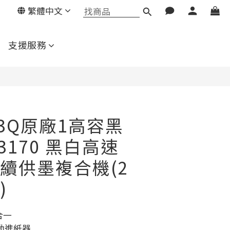
繁體中文
立即購買
支援服務
03Q原廠1高容黑
3170 黑白高速
續供墨複合機(2
)
合一
動進紙器