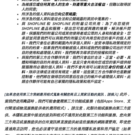
為維護您
或任何其他人的生命、財產等重大合法權益
，但難以取得該
人的同意;
所涉及的個人資料由您
向公眾揭露
;
所涉及的個人資料是從合法和公開揭露的資訊中蒐集的。
與 SHOPLINE 和 SHOPLINE 的附屬公司共用：為了向您提供 
SHOPLINE 產品和服務，提出您可能感興趣的推薦，解決帳戶問
題，保護我們的附屬公司或其他使用者或公眾的人身和財產安全，您
承認並同意我們可以與我們的附屬公司共用您和您的客戶的個人資
料。我們只會在必要的範圍內共享個人資料，並受本隱私政策規定的
目的的約束。如果我們共用敏感個人資料或我們的關聯公司出於不同
目的使用和處理個人資料，我們將再次尋求您的授權和同意。
與我們的第三方合作夥伴共享：我們只會出於合法、正當、必要、具
體和明確的目的共用個人資料，並且只會共用向您或您的客戶提供相
關服務所必需的個人資料。我們不會共用可以識別您
身份的個人資
料
，除非法律或法規另有規定。通常，這些第三方合作夥伴也是數據
控制者，他們將在徵得您的同意后在自己的帳戶中處理個人資料。此
類合作夥伴可能有自己單獨的隱私政策和用戶協定。
 此外，
[如果您使用第三方营銷應用程式蒐集有關您商店上買家活動的資訊，請插入]
當我們使用
商店
時
，
我們可能會
使用
第三方功能或服務（包括Apps Store、支
付閘道或物流服務提供者的應用程式）。請注意，此類功能或服務由第三方提
供。本隱私政策中描述的規則和程式不適用於此類第三方功能和服務。您向第
三方商店或服務提供的任何資訊將直接提供給這些服務的網路運營商。即使您
通過商店訪問，您也必須遵守這些第三方的適用隱私政策和用戶協定（如果