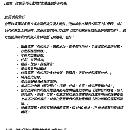
[注意：請務必列出適用於您業務的所有內容]
您提供的資訊
時
您可以選擇以多種方式向我們提供個人資料，例如當您在我們的商店上註冊
，或在
我們的商店上購物時，或通過我們的社交媒體（或其相關商店或對應的擴充功能）。您
可能提供給我們的個人資料類型（如適用）包括：
聯繫資訊（例如姓名、郵政地址、電子郵件地址、手機或其他電話號碼、
行動服務提供者）;
年齡和出生日期;
性別，首選語言;
種族，性別，首選語言;
使用者名稱和密碼
付款資訊（例如您的支付卡號、到期日、送貨位址和帳單位址）;
購買歷史記錄;
產品偏好和溝通管道偏好;
您提供的內容（例如照片、視頻、評論、文章、調查回復和評論）;
當您訪問我們的社交媒體頁面時提供給我們的資訊（例如您的姓名、個人
資料圖片、喜歡、位置、朋友清單以及社交媒體網路或應用程式註冊頁面
上描述的其他資訊，或您在使用我們的移動應用程式時的地理位置詳細資
訊）;
設備標識碼，例如有關設備的資訊，如 MAC 位址、IP 位址或其他在線標
識碼。