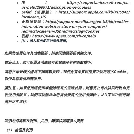
IE：https://support.microsoft.com/en-
us/help/260971/description-of-cookies
Safari（桌面版）：https://support.apple.com/kb/PH5042?
locale=en_US
火狐瀏覽器：https://support.mozilla.org/en-US/kb/cookies-
information-websites-store-on-your-computer?
redirectlocale=en-US&redirectslug=Cookies
歌劇：https://www.opera.com/zh-cn/help
[注： 插入其他使用的廣告服務]
如果您使用任何其他瀏覽器，請參閱瀏覽器提供的文件。
在商店上，您可以通過清除緩存來刪除現有的追蹤技術。
當您在未登錄的情況下瀏覽網頁時，我們會蒐集實現流覽功能所需的Cookie，
以便為您提供相關服務。
請注意，如果您拒絕使用或刪除現有的追蹤技術，則需要在每次訪問時親自更
改使用者設置，我們可能無法為您提供優質的使用者體驗，並且某些功能可能
無法正常運行。
我們如何處理及利用、共用、轉讓和揭露個人資料
（1） 處理及利用