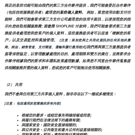
商店的某些功能可能由我們的第三方合作夥伴提供，我們可能會委託合作夥伴
（包括技術服務提供者）處理您的
某些個人資料
。 例如，當您使用自動支付功
能時，我們可能會要求第三方支付公司處理您的信用卡資訊，以便按照您的指
示向您收取相關服務費; 當
使用 
SHOPLINE 付款時，我們可能會要求第三方服
務提供者處理您和您客戶的個人資料，這些服務提供者可以促進「瞭解您的客
戶」以及交易監控和風險管理。 
 [注意：添加您與之共用此資訊的任何其他供應
我們將與第三方服務提供者
商。例如，銷售管道、支付閘道、運輸和履行應用程式]
簽署保密協定，以管理數據處理的目的、處理期限和雙方的責任，並將要求合
作夥伴根據我們的要求和本隱私政策處理數據。如果您不同意合作夥伴蒐集提
供相關服務所需的個人資料，您或您的客戶可能無法使用相關服務。
（2） 共用
我們不會與任何第三方共享個人資料，除非存在以下一種或多種情況：
[注意： 包括適用於您業務的所有內容]
根據您的要求，或經您事先明確授權或同意;
與履行我們在法律法規下的義務有關;
與國家安全、國防安全直接相關的;
與公共安全、公共衛生和重大公共利益直接相關的;
與刑事偵查、起訴、審判和執行直接相關;