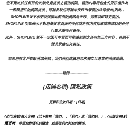
您不應出於任何目的依賴此處提供之範例資訊。範例內容所包含的資訊僅作為
一般概括性的資訊提供，可能反映也可能未反映出最新的法律發展;因此，
SHOPLINE並不承諾或保證此範例的資訊是正確、完整或即時更新的。 
SHOPLINE 明確表示不對您基於本頁面的任何或所有內容採取或未採取的任何
行動承擔任何責任。
此外， SHOPLINE 並不一定認可本頁面可能連結到之任何第三方內容，也絕不
對其承擔任何責任。
如果您有客戶在歐洲或美國，我們強烈建議您尋求獨立且專業的法律建議。
--------------範例----------------
{店鋪名稱} 隱私政策
更新和生效日期： [日期]
}的
{公司/商號/個人名稱}（以下簡稱「我們」，「我們」或「我們的」），{店舖名稱
運營商
，尊重您對隱私的關注，並重視我們與您的關係。 