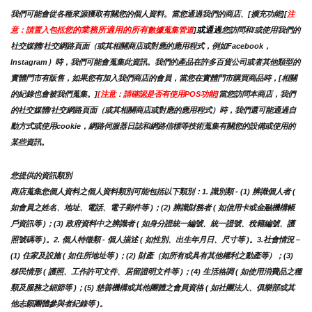
我們可能會從各種來源獲取有關您的個人資料。當您通過我們的商店、[擴充功能][
注
您的業務所適用的所有
或通過
意：請置入包括
數據蒐集管道
]
您訪問和/或使用我們的
社交媒體/社交網路頁面（或其相關商店或對應的應用程式，例如Facebook，
Instagram）時，我們可能會蒐集此資訊。我們的產品在許多百貨公司或者其他類型的
實體門市有販售，如果您有加入我們商店的會員，當您在實體門市購買商品時，[相關
的紀錄也會被我們蒐集。]
[注意：請確認是否有使用POS功能]
當您訪問本商店，我們
的社交媒體/社交網路頁面（或其相關商店或對應的應用程式）時，我們還可能通過自
動方式或使用cookie，網路伺服器日誌和網路信標等技術蒐集有關您的設備或使用的
某些資訊。
您提供的資訊類別
商店蒐集您個人資料之個人資料類別可能包括以下類別：1. 識別類 - (1) 辨識個人者 ( 
如會員之姓名、地址、電話、電子郵件等 )；(2) 辨識財務者 ( 如信用卡或金融機構帳
戶資訊等 )；(3) 政府資料中之辨識者 ( 如身分證統一編號、統一證號、稅籍編號、護
照號碼等 )。2. 個人特徵類 - 個人描述 ( 如性別、出生年月日、尺寸等 )。3.社會情況 – 
(1) 住家及設施 ( 如住所地址等 )；(2) 財產（如所有或具有其他權利之動產等）；(3) 
移民情形 ( 護照、工作許可文件、居留證明文件等 )；(4) 生活格調 ( 如使用消費品之種
類及服務之細節等 )；(5) 慈善機構或其他團體之會員資格 ( 如社團法人、俱樂部或其
他志願團體參與者紀錄等 )。