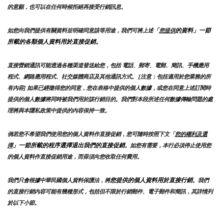
的意願，也可以在任何時候拒絕再接受行銷訊息。
「
的資料」一節
如您向我們提供有關資料並明確同意該等用途，我們可將上述
您提供
所載的各類個人資料用於直接促銷。
直接營銷通訊可能透過各種渠道發送給您，包括 電話、郵寄、電郵、簡訊、手機應用
程式、網路應用程式、社交媒體商店及其他通訊方式。 [注意：包括適用於您業務的所
有內容] 如果已經徵得您的同意，您在表格中提供的個人數據，或您在同意上述訂閱時
提供的個人數據將同時被我們用於該行銷目的。我們對本段所述任何數據傳輸問題的處
理將與本隱私政策中提供的內容保持一致。
倘若您不希望我們使用您的個人資料作直接促銷，您可隨時按照下文「
您的權利及選
」一節所載的程序選擇退出我們的直接促銷
擇
。如您有需要，本行必須停止使用您
的個人資料作直接促銷用途，而毋須向您收取任何費用。
您提供的個人資料用於直接行銷
我們只會根據中華民國個人資料保護法，將
。我們
的直接行銷內容可能有幾種形式，包括但不限於行銷郵件、電子郵件和簡訊，其詳情列
於以下小節。