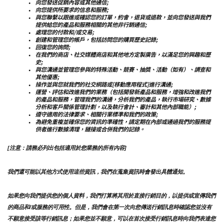
向您發送促銷內容或其他通信;
向您提供所要求的信息和服務;
與您聯繫以跟進或確認您的訂單，約會，退貨或退款，並向您發送與我們
提供給您的產品和服務相關的其他非行銷通信;
處理您的付款和/或交易;
創建和管理您的帳戶，包括訪問您的購買歷史記錄;
回復您的詢問;
在我們的商店、社交媒體商店和其他地方定製廣告，以滿足您的興趣和歷
史;
與您溝通並管理您參與的特殊活動、競賽、抽獎、活動（如有）、調查和
其他優惠;
操作並與您就我們的社交網路或[移動應用程式]進行溝通;
運營、評估和改進我們的業務（包括開發新產品和服務，增強和改進我們
的產品和服務，管理我們的溝通，分析我們的產品，執行市場研究、數據
分析和客戶關係管理計劃，以及執行會計、審計和其他內部職能）;
遵守適用的法律要求、相關行業標準和我們的政策;
為避免重複並確保您的資訊的準確性，請定期在內部或通過我們的服務提
供者進行數據清理，鏈接或合併我們的記錄。
[注意：請務必列出包括適用於您業務的所有內容]
我們還可能以其他方式使用這些資訊，我們在蒐集資訊時會發出具體通知。
如果您向我們提供您的個人資料，我們打算將其用於直接行銷目的，以提供或宣傳我們
的商品和/或服務的可用性。但是，我們會在第一次向您傳送行銷訊息時確認您並沒有
不願意接受該等行銷訊息；如果您並不願意，可以在首次接受行銷訊息時向我們表達您