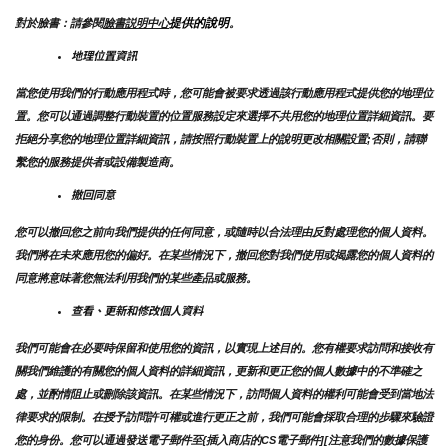
提供的說明
對於臉書：請參閱
臉書説明中心
。
地理位置資訊
當您使用我們的行動應用程式時，您可能會被要求透過該行動應用程式提供您的地理位
置。您可以通過調整行動裝置的位置服務設定來選擇不共用您的地理位置詳細資訊。要
拒絕分享您的地理位置詳細資訊，請按照行動裝置上的說明更改相關設置;否則，請聯
繫您的服務提供者或設備製造商。
撤回同意
您可以撤回您之前向我們提供的任何同意，或隨時以合法理由反對處理您的個人資料。
我們將在未來應用您的偏好。在某些情況下，撤回您對我們使用或揭露您的個人資料的
同意將意味著您無法利用我們的某些產品或服務。
查看、更新和修改個人資料
我們可能會在必要時保留和使用您的資訊，以實現上述目的。您有權要求訪問和接收有
關我們維護的有關您的個人資料的詳細資訊，更新和更正您的個人數據中的不準確之
處，並酌情阻止或刪除該資訊。在某些情況下，訪問個人資料的權利可能會受到當地法
律要求的限制。在授予訪問許可權或進行更正之前，我們可能會採取合理的步驟來驗證
您的身份。您可以通過發送電子郵件至{插入商店的CS電子郵件][注意我們的數據保護