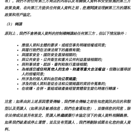
有）。我們不對任何第三方商店的內容以及有關個人資料和安全措施的第三方
政策負責。在向第三方提供任何個人資料之前，您應閱讀並理解第三方的隱私
政策和用戶協定。
（3） 轉讓
原則上，我們不會將個人資料的控制權轉讓給任何第三方，但以下情況除外：
應個人資料主體的要求，或經您事先明確授權或同意;
與履行我們在法律法規下的義務有關;
與國家安全、國防安全直接相關的;
與公共安全、公共衛生和重大公共利益直接相關的;
與刑事偵查、起訴、審判和執行直接相關;
為維護您
或任何其他人的生命、財產等重大合法權益
，但難以獲得該
人的授權同意;
所涉及的個人資料由您
向公眾揭露
;
涉及的個人資料是從合法和公開揭露的資訊中蒐集的;
在收購、合併、重組或破產後經營實體發生變化時進行轉讓。
注意：如果由於上述原因需要傳輸，我們將在傳輸之前告知您資訊的目的和類
型以及受讓人（如果涉及敏感信息，我們也會通知您），並徵得您的同意，除
非法律或法規另有規定。受讓人將繼續履行本協定項下的個人資料相關義務。
如果我們破產或停止運營，並且沒有受讓人，我們將刪除或匿名化您的個人資
料。