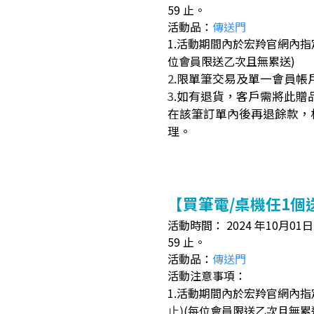
59 止。
活動品：
傳送門
1.活動期間內於宏羚官網內
位會員限送乙次且無累送)
2
.
限單筆交易及單一會員帳
3
.
如有退貨，客戶需將此贈
在該筆訂單內後再退餘款，
理。
【買筆電/桌機任1個
活動時間： 2024 年10月01日（
59 止。
活動品：
傳送門
活動注意事項：
1.活動期間內於宏羚官網內指
止)
(每位會員限送乙
次
且無累