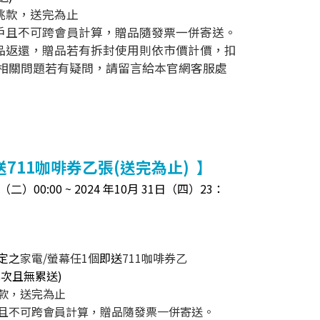
挑款，送完為止
帳戶且不可跨會員計算，贈品隨發票一併寄送。
贈品返還，贈品若有拆封使用則依市價計價，扣
相關問題若有疑問，請留言給本官網客服處
711咖啡券乙張(送完為止) 】
二）00:00 ~ 2024 年10月 31日（四）23：
定之
家電/螢幕任1個
即送
711咖啡券乙
乙
次
且無累送)
挑款，送完為止
戶且不可跨會員計算，贈品隨發票一併寄送。