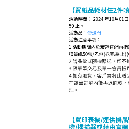
【買紙品耗材任2件噴
活動時間： 2024 年10月01日（
59 止。
活動品：
傳送門
活動注意事項：
1.活動期間內於宏羚官網內指
噴墨紙
5
0張/
乙包
(送完為止)
2.贈品款式隨機贈送，恕不
3.限單筆交易及單一會員
4.如有退貨，客戶需將此
在該筆訂單內後再退餘款，
理。
【買印表機/連供機/
機/掃描器或藉由官