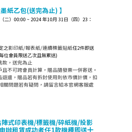
墨紙乙包(送完為止) 】
二）00:00 ~ 2024 年10月 31日（四）23：
定之
影印紙/報表紙/連續標籤貼紙
任2件即送
(每位會員限送乙
次
且無累送)
挑款，送完為止
帳戶且不可跨會員計算，贈品隨發票一併寄送。
贈品返還，贈品若有拆封使用則依市價計價，扣
相關問題若有疑問，請留言給本官網客服處
點陣式印表機/標籤機/碎紙機/投影
網申辦租賃成功者任1款機種即送十