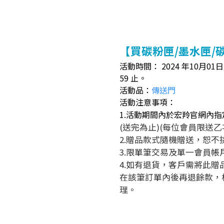
【買碳粉匣/墨水匣/碳
活動時間： 2024 年10月01日（
59 止。
活動品：
傳送門
活動注意事項：
1.活動期間內於宏羚官網內指
(送完為止)(每位會員限送乙
2.贈品款式隨機贈送，恕不
3.限單筆交易及單一會員
4.如有退貨，客戶需將此
在該筆訂單內後再退餘款，
理。