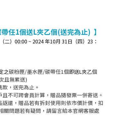
帶任1個送L夾乙個(送完為止) 】
二）00:00 ~ 2024 年10月 31日（四）23：
定之
碳粉匣/墨水匣/碳帶任1個
即送L夾乙
個
次且無累送)
挑款，送完為止
。
帳戶且不可跨會員計算，贈品隨發票一併寄送。
贈品返還，贈品若有拆封使用則依市價計價，扣
相關問題若有疑問，請留言給本官網客服處