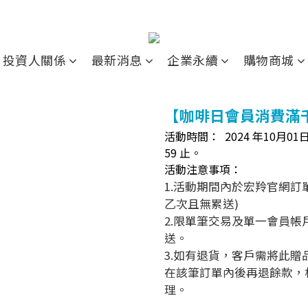
投資人關係
最新消息
企業永續
購物商城
【咖啡日會員消費滿千
活動時間： 2024 年10月
01
日
59 止。
活動注意事項：
1.活動期間內於宏羚官網訂
乙次且無累送)
2.限單筆交易及單一會員帳
送。
3.如有退貨，客戶需將此
在該筆訂單內後再退餘款，
理。