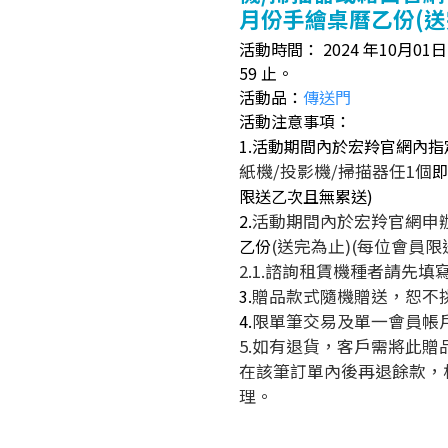
月份手繪桌曆乙份(送
活動時間： 2024 年10月01日（
59 止。
活動品：
傳送門
活動注意事項：
1.活動期間內於宏羚官網內指
紙機/投影機/掃描器任1個
即
限送乙
次
且無累送)
2.
活動期間內於宏羚官網申
乙份
(送完為止)(每位會員
2.1.諮詢租賃機種者請先填
3.
贈品款式隨機贈送，恕不
4.
限單筆交易及單一會員帳
5.如有退貨，客戶需將此
在該筆訂單內後再退餘款，
理。