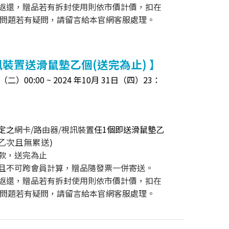
品返還，贈品若有拆封使用則依市價計價，扣在
問題若有疑問，請留言給本官網客服處理。
訊裝置送滑鼠墊乙個(送完為止) 】
二）00:00 ~ 2024 年10月 31日（四）23：
定之
網卡/路由器/視訊裝置
任1個即送滑鼠墊乙
乙次且無累送)
挑款，送完為止
戶且不可跨會員計算，贈品隨發票一併寄送。
品返還，贈品若有拆封使用則依市價計價，扣在
問題若有疑問，請留言給本官網客服處理。