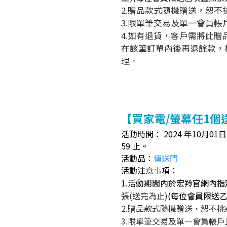
2.贈品款式隨機贈送，恕不
3.限單筆交易及單一會員
4.如有退貨，客戶需將此
在該筆訂單內後再退餘款，
理。
【買家電/螢幕任1個送
活動時間： 2024 年10月01日（
59 止。
活動品：
傳送門
活動注意事項：
1.活動期間內於宏羚官網內指
張(送完為止)
(每位會員限送
2.贈品款式隨機贈送，恕不
3.限單筆交易及單一會員帳