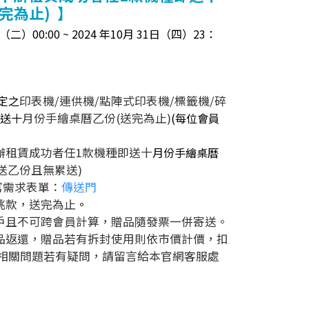
完為止) 】
二）00:00 ~ 2024 年10月 31日（四）23：
定之
印表機/連供機/點陣式印表機/標籤機/碎
送十
月份手繪桌曆乙份(送完為止)
(每位會員
辦租賃成功者任1款機種即送十
月份手繪桌曆
限送乙份且無累送)
寫需求表單：
傳送門
挑款，送完為止
。
戶且不可跨會員計算，贈品隨發票一併寄送。
贈品返還，贈品若有拆封使用則依市價計價，扣
相關問題若有疑問，請留言給本官網客服處