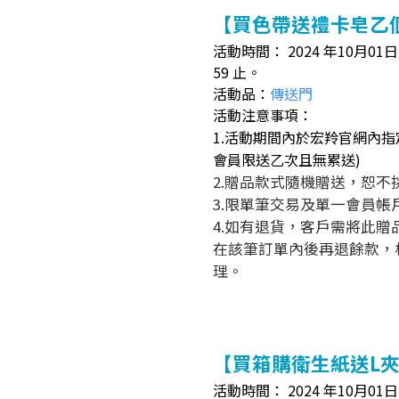
【買色帶送禮卡皂乙個
活動時間： 2024 年10月01日（
59 止。
活動品：
傳送門
活動注意事項：
1.活動期間內於宏羚官網內指
會員限送乙
次
且無累送)
2.贈品款式隨機贈送，恕不
3.限單筆交易及單一會員
4.如有退貨，客戶需將此
在該筆訂單內後再退餘款，
理。
【買箱購衛生紙送L夾
活動時間： 2024 年10月01日（