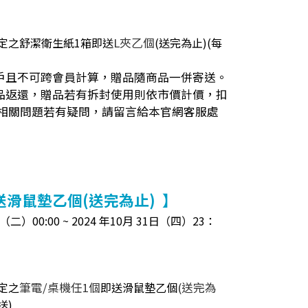
指定之舒潔衛生紙1箱即送
L夾乙個
(送完為止)
(每
戶且不可跨會員計算，贈品隨商品一併寄送。
品返還，贈品若有拆封使用則依市價計價，扣
相關問題若有疑問，請留言給本官網客服處
送滑鼠墊乙個(送完為止) 】
二）00:00 ~ 2024 年10月 31日（四）23：
定之
筆電/桌機任1個
即送滑鼠墊乙個
(送完為
送)