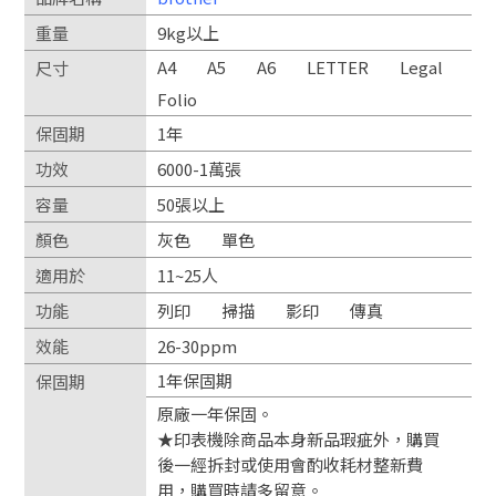
重量
9kg以上
A4
A5
A6
LETTER
Legal
尺寸
Folio
保固期
1年
功效
6000-1萬張
容量
50張以上
顏色
灰色
單色
適用於
11~25人
功能
列印
掃描
影印
傳真
效能
26-30ppm
1年保固期
保固期
原廠一年保固。
★印表機除商品本身新品瑕疵外，購買
後一經拆封或使用會酌收耗材整新費
用，購買時請多留意。