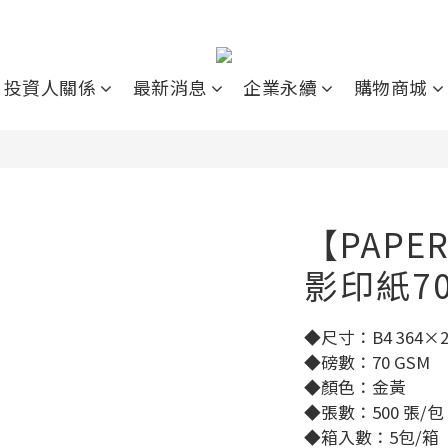
投資人關係
最新消息
企業永續
購物商城
【PAPE
影印紙7
◆尺寸：B4 364×
◆磅數：70 GSM
◆顏色：金黃
◆張數：500 張/包
◆箱入數：5包/箱