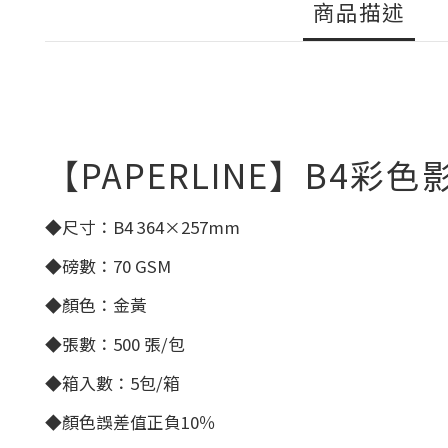
商品描述
【PAPERLINE】B4彩色
◆尺寸：B4 364×257mm
◆磅數：70 GSM
◆顏色：金黃
◆張數：500 張/包
◆箱入數：5包/箱
◆顏色誤差值正負10％