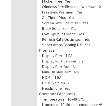
Flicker Free Yes
Windows Certification Windows 10
FreeSync Premium Yes
Off Timer Plus Yes
Screen Size Optimizer Yes
Black Equalizer Yes
Low Input Lag Mode Yes
Refresh Rate Optimizor Yes
Super Arena Gaming UX Yes
Interface
Display Port 1 EA
Display Port Version 1.2
Display Port Out No
Mini-Display Port No
HDMI 1 EA
HDMI Version 2
Headphone Yes
Operation Conditions
Temperature 10~40☆℃
Humidity 10~80,non-condensing %