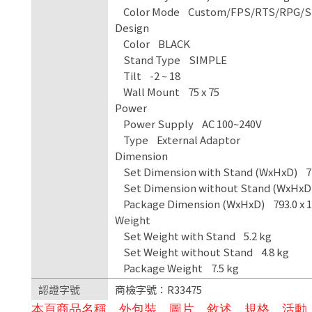
Color Mode Custom/FPS/RTS/RPG/Sp
Design
Color BLACK
Stand Type SIMPLE
Tilt -2 ~ 18
Wall Mount 75 x 75
Power
Power Supply AC 100~240V
Type External Adaptor
Dimension
Set Dimension with Stand (WxHxD) 710
Set Dimension without Stand (WxHxD) 
Package Dimension (WxHxD) 793.0 x 1
Weight
Set Weight with Stand 5.2 kg
Set Weight without Stand 4.8 kg
Package Weight 7.5 kg
認證字號
商檢字號：R33475
本頁商品名稱、外包裝、圖片、敘述、規格、活動