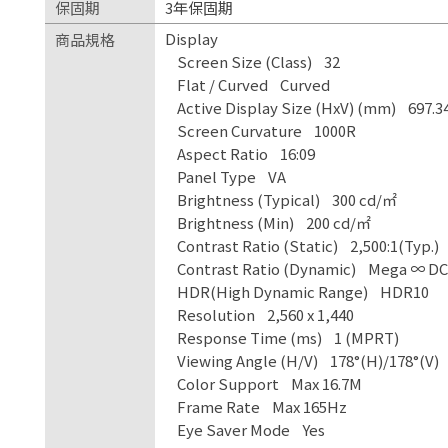
保固期
3年保固期
Display
商品規格
Screen Size (Class) 32
Flat / Curved Curved
Active Display Size (HxV) (mm) 697.34
Screen Curvature 1000R
Aspect Ratio 16:09
Panel Type VA
Brightness (Typical) 300 cd/㎡
Brightness (Min) 200 cd/㎡
Contrast Ratio (Static) 2,500:1(Typ.)
Contrast Ratio (Dynamic) Mega ∞ D
HDR(High Dynamic Range) HDR10
Resolution 2,560 x 1,440
Response Time (ms) 1 (MPRT)
Viewing Angle (H/V) 178°(H)/178°(V)
Color Support Max 16.7M
Frame Rate Max 165Hz
Eye Saver Mode Yes