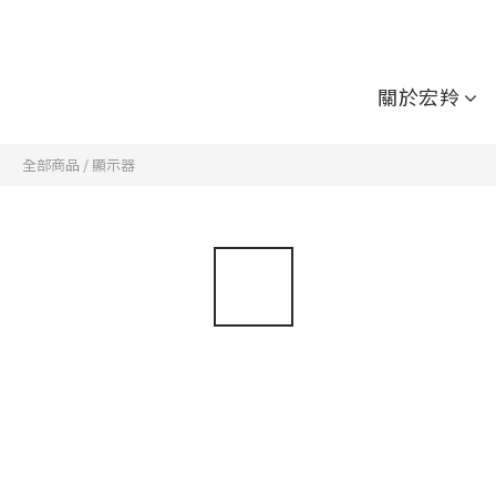
關於宏羚
全部商品
/
顯示器