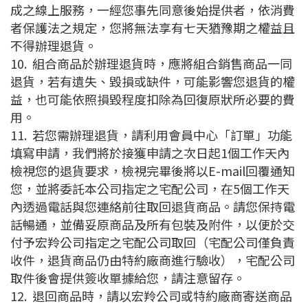
成之線上服務，一經您事先同意後始提供者，依消費
者保護法之規定，您將無法享有七天猶豫期之權益且
不得辦理退貨。
10.
組合商品於辦理退貨時，應將組合銷售商品一同
退貨，若有遺失、毀損或缺件，可能影響您退貨的權
益，也可能依照損毀程度扣除為回復原狀所必要的費
用。
11.
若您需辦理退貨，請利用會員中心「訂單」功能
填寫申請，我們將於接獲申請之次日起1個工作天內
檢視您的退貨要求，檢視完畢後將以E-mail回覆通知
您，並將委託本公司指定之宅配公司，在5個工作天
內透過電話與您連絡前往取回退貨商品。請您保持電
話暢通，並備妥原商品及所有包裝及附件，以便於交
付予宏羚公司指定之宅配公司取回（宅配公司僅負責
收件，退貨商品仍由特約廠商進行驗收），宅配公司
取件後會提供簽收單據給您，請注意留存。
12.
退回商品時，請以宏羚公司或特約廠商寄送商品