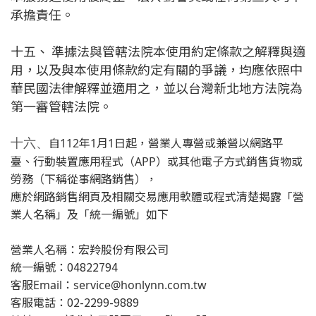
承擔責任。
十五、 準據法與管轄法院本使用約定條款之解釋與適
用，以及與本使用條款約定有關的爭議，均應依照中
華民國法律解釋並適用之，並以台灣新北地方法院為
第一審管轄法院。
十六、
自112年1月1日起，營業人專營或兼營以網路平
臺、行動裝置應用程式（APP）或其他電子方式銷售貨物或
勞務（下稱從事網路銷售），
應於網路銷售網頁及相關交易應用軟體或程式清楚揭露「營
業人名稱」及「統一編號」如下
營業人名稱：宏羚股份有限公司
統一編號
：04822794
客服Email：service@honlynn.com.tw
客服
電話：02-2299-9889