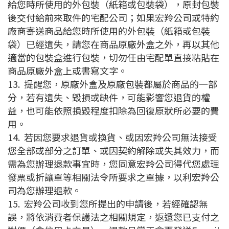
給您時所使用的外包裝（紙箱或包裝袋），原封包裝
後交付給前來取件的宅配公司；如果宏羚公司或特約
廠商寄送商品給您時所使用的外包裝（紙箱或包裝
袋）已經遺失，請您在商品原廠外盒之外，再以其他
適當的包裝盒進行包裝，切勿任由宅配單直接粘貼在
商品原廠外盒上或書寫文字。
13.
提醒您，原廠外盒及原廠包裝都屬於商品的一部
分，若有遺失、毀損或缺件，可能影響您退貨的權
益，也可能依照損毀程度扣除為回復原狀所必要的費
用。
14.
若因您要求退貨或換貨、或因宏羚公司無法接受
您全部或部分之訂單、或因契約解除或失其效力，而
需為您辦理退款事宜時，您同意宏羚公司得代您處理
發票或折讓單等相關法令所要求之單據，以利宏羚公
司為您辦理退款。
15.
宏羚公司收到您所提出的申請後，若經確認無
誤，將依消費者保護法之相關規定，返還您已支付之