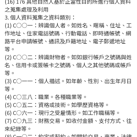
(16) 176 其他自然人基於正當性目的所進行個人資料
之蒐集處理及利用
3. 個人資料蒐集之資料類別：
(1) C○○一：辨識個人者。如姓名、暱稱、住址、工
作地址、住家電話號碼、行動電話、即時通帳號、網
路平台申請帳號、通訊及戶籍地址、電子郵遞地址
等。
(2) C○○二：辨識財物者。如如銀行帳戶之號碼與姓
名、信用卡或簽帳卡之號碼、個人之其他號碼或帳戶
等。
(3) C○一一：個人描述。如年齡、性別、出生年月日
等。
(4) C○三八：職業。各種職業等。
(5) C○五二：資格或技術。如學歷資格等。
(6) C○六一：現行之受雇情形。如工作職稱等。
(7) C○九三：財務交易。如收付金額、支付方式、往
來紀錄等。
(8) C一○二：約定或契約。如關於交易、商業、法律