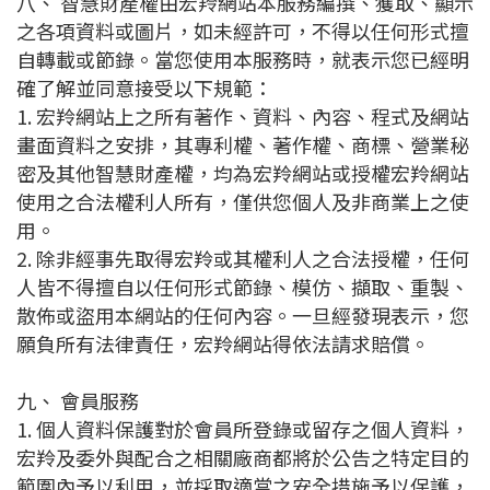
八、 智慧財產權由宏羚網站本服務編撰、獲取、顯示
之各項資料或圖片，如未經許可，不得以任何形式擅
自轉載或節錄。當您使用本服務時，就表示您已經明
確了解並同意接受以下規範：
1. 宏羚網站上之所有著作、資料、內容、程式及網站
畫面資料之安排，其專利權、著作權、商標、營業秘
密及其他智慧財產權，均為宏羚網站或授權宏羚網站
使用之合法權利人所有，僅供您個人及非商業上之使
用。
2. 除非經事先取得宏羚或其權利人之合法授權，任何
人皆不得擅自以任何形式節錄、模仿、擷取、重製、
散佈或盜用本網站的任何內容。一旦經發現表示，您
願負所有法律責任，宏羚網站得依法請求賠償。
九、 會員服務
1. 個人資料保護對於會員所登錄或留存之個人資料，
宏羚及委外與配合之相關廠商都將於公告之特定目的
範圍內予以利用，並採取適當之安全措施予以保護，