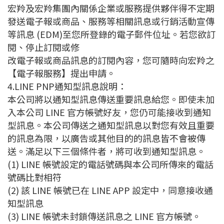
宏羚及宏羚集團內關係企業或服務提供夥伴得不定期
發送電子報或商品、服務等相關訊息或行銷活動宣傳
等訊息 (EDM)至您所登錄的電子郵件位址。若您欲訂
閱、停止訂閱或修
改電子報或商品訊息的訂閱內容，您可隨時向宏羚之
【電子報服務】提出申請。
4.
LINE PNP
通知型訊息說明：
本公司將以通知型訊息傳送重要訊息給您。即使未加
入本公司
LINE
官方帳號好友，您仍可能接收到通知
型訊息。本公司傳送之通知型訊息以對您有效且重要
的訊息為限，以廣告或其他目的的訊息皆不會被傳
送。滿足以下三個條件者，將可收到通知型訊息。
(1) LINE
帳號設定的電話號碼與本公司所傳來的電話
號碼比對相符
(2)
該
LINE
帳號已在
LINE APP
設定中，同意接收通
知型訊息
(3) LINE
帳號未封鎖傳送訊息之
LINE
官方帳號。