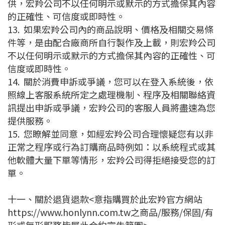
供，宏羚公司不以任何明示或默示的方式擔保其內容
的正確性、可信度或即時性。
13.
如果宏羚公司內的商品說明、價格及相關交易條
件等，是由配合廠商所自行製作及上載，則宏羚公司
不以任何明示或默示的方式擔保其內容的正確性、可
信度或即時性。
14.
關於消費申訴或爭議，您可以在登入系統後，依
照線上客服系統所定之處理機制、程序及相關聯絡資
訊提出申訴或爭議，宏羚公司的客服人員將盡速為您
提供服務。
15.
您瞭解並同意，如經宏羚公司合理懷疑您有以非
正常之程序或行為訂購商品時例如：以系統程式或其
他軟體大量下單等情形，宏羚公司得拒絕接受您的訂
單。
十一、關於退貨退款
<意指購買於此宏羚官方網站
https://www.honlynn.com.tw之商品/服務/保固/有