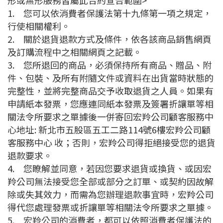
形或無形服務皆屬此合約宣告範圍>
1.
您可以依消費者保護法第十九條第一項之規定，
行使相關權利。
2.
關於退貨退款方式及條件，依各該商品銷售網頁
及訂購流程中之相關網頁之記載。
3.
您所退回的商品，必須保持所有商品、贈品、附
件、包裝、及所有附隨文件或資料在出貨當時狀態的
完整性，並將完整商品交予收取退貨之人員。如果有
申請紙本發票，您應連同紙本發票及簽署折讓單等相
關法令所要求之單據後一併寄回宏羚公司顧客服務中
心地址: 新北市五股區五工二路114號6樓宏羚公司顧
客服務中心 收；否則，宏羚公司得拒絕接受您的退貨
退款要求。
4.
您瞭解並同意，若因您要求退貨或換貨、或因宏
羚公司無法接受您全部或部分之訂單、或契約因故解
除或失其效力，而需為您辦理退款事宜時，宏羚公司
得代您處理發票或折讓單等相關法令所要求之單據。
5.
宏羚公司的消費者，都可以依照消費者保護法的