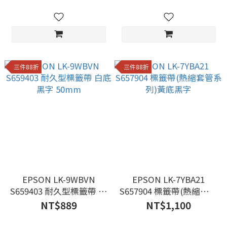
三件88折
三件88折
EPSON LK-9WBVN
EPSON LK-7YBA21
S659403 耐久型標籤帶 白
S657904 標籤帶(熱縮套管
底黑字 50mm
系列)黃底黑字
NT$889
NT$1,100