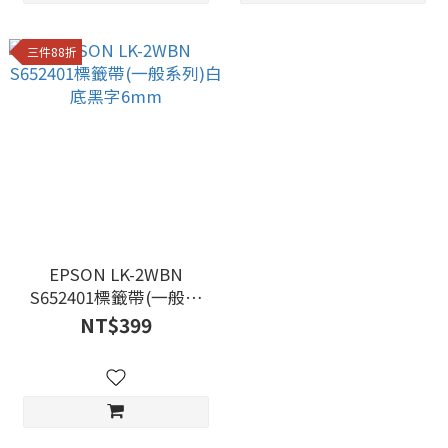
三件88折
EPSON LK-2WBN
S652401標籤帶(一般系
列)白底黑字6mm
NT$399