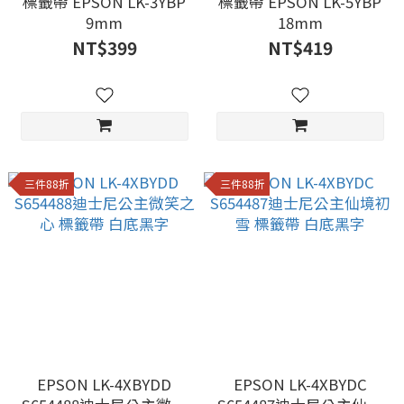
標籤帶 EPSON LK-3YBP
標籤帶 EPSON LK-5YBP
9mm
18mm
NT$399
NT$419
三件88折
三件88折
EPSON LK-4XBYDD
EPSON LK-4XBYDC