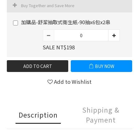
Buy Together and Save More
加購品-舒潔抽取式衛生紙-90抽x6包x2串
SALE NT$198
ADD TO CART
BUY NOW
Add to Wishlist
Shipping &
Description
Payment