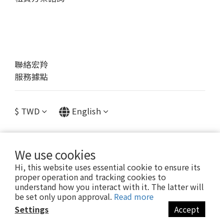
聯絡宏羚
服務據點
$
TWD
English
We use cookies
提醒您，我們不會以電話或簡訊方式通知變更付款方式。
Hi, this website uses essential cookie to ensure its
proper operation and tracking cookies to
understand how you interact with it. The latter will
Copyright© [2023 宏羚股份有限公司]
be set only upon approval.
Read more
Settings
Accept