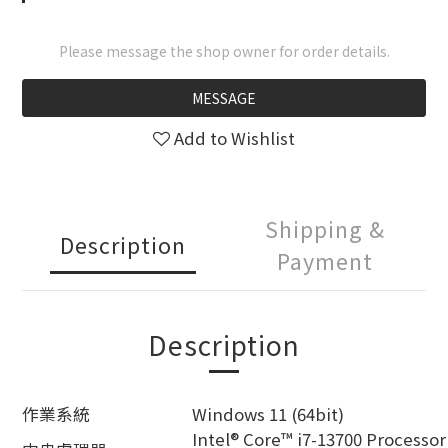
Please message the shop owner for order details.
MESSAGE
Add to Wishlist
Shipping &
Description
Payment
Description
作業系統
Windows 11 (64bit)
Intel® Core™ i7-13700 Processor