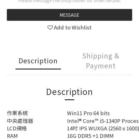
Please message the shop owner for order details.
MESSAGE
Add to Wishlist
Shipping &
Description
Payment
Description
作業系統
Win11 Pro 64 bits
中央處理器
Intel® Core™ i5-1340P Proces
LCD規格
14吋 IPS WUXGA (2560 x 160
RAM
16G DDR5 +1 DIMM