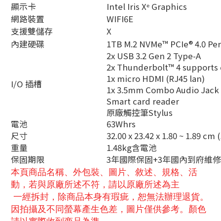
顯示卡
Intel Iris Xᵉ Graphics
網路裝置
WIFI6E
支援雙儲存
X
內建硬碟
1TB M.2 NVMe™ PCIe® 4.0 
2x USB 3.2 Gen 2 Type-A
2x Thunderbolt™ 4 supports 
1x micro HDMI (RJ45 lan)
I/O 插槽
1x 3.5mm Combo Audio Jack
Smart card reader
原廠觸控筆Stylus
電池
63Whrs
尺寸
32.00 x 23.42 x 1.80 ~ 1.89 cm (
重量
1.48kg含電池
保固期限
3年國際保固+3年國內到府維
本頁商品名稱、外包裝、圖片、敘述、規格、活
動，若與原廠所述不符，請以原廠所述為主
一經拆封，除商品本身有瑕疵，恕無法辦理退貨。
因拍攝及不同螢幕產生色差，圖片僅供參考。顏色