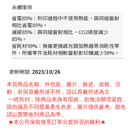
永續環保
省電85%：列印過程中不使用熱能，與同級雷射
相比省電85%。
減碳85%：與同級雷射相比，CO2排放減少
85%。
省耗材59%：無需更換感光鼓加熱器等消耗性零
件，所需零件及耗材相較雷射影印機減少59%。
更新時間
:
2023/10/26
本頁商品名稱、外包裝、圖片、敘述、規格、活
動，若與原廠所述不符，請以原廠所述為主
一經拆封，除商品本身有瑕疵，恕無法辦理退貨。
因拍攝及不同螢幕產生色差，圖片僅供參考。顏色
請以實際收到商品為準。
★本公司保留接受訂單出貨與否的權利★