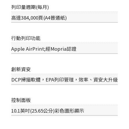
列印量週期(每月)
高達384,000頁(A4普通紙)
行動列印功能
Apple AirPrint;經Mopria認證
創新資安
DCP掃描軟體，EPA列印管理，效率、資安大升級
控制面板
10.1英吋(25.65公分)彩色圖形顯示