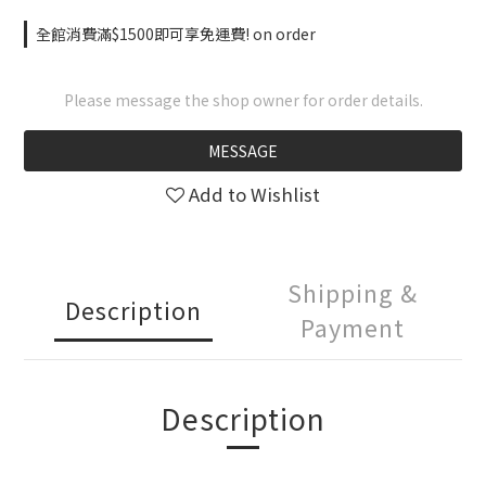
全館消費滿$1500即可享免運費! on order
Please message the shop owner for order details.
MESSAGE
Add to Wishlist
Shipping &
Description
Payment
Description