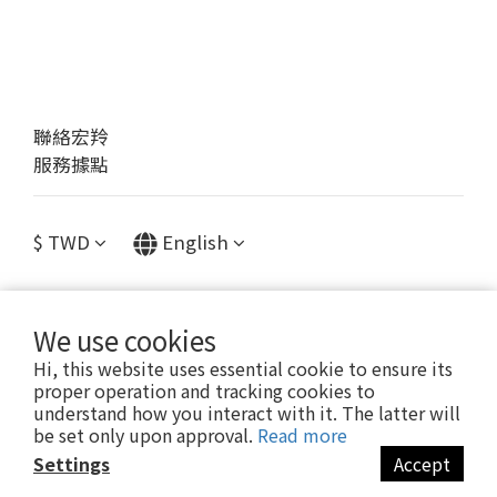
聯絡宏羚
服務據點
$
TWD
English
We use cookies
提醒您，我們不會以電話或簡訊方式通知變更付款方式。
Hi, this website uses essential cookie to ensure its
proper operation and tracking cookies to
understand how you interact with it. The latter will
Copyright© [2023 宏羚股份有限公司]
be set only upon approval.
Read more
Settings
Accept
BUY NOW