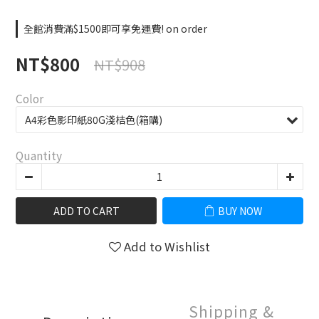
全館消費滿$1500即可享免運費! on order
NT$800
NT$908
Color
Quantity
ADD TO CART
BUY NOW
Add to Wishlist
Shipping &