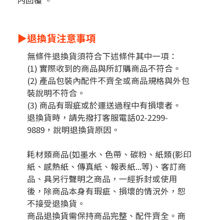
內回覆 。
▶退換貨注意事項
無條件退換貨須符合下述條件其中一項：
(1) 實際收到的商品與所訂購商品不符合。
(2) 產品包裝內配件不齊全或商品規格與外包
裝說明不符合。
(3) 商品有瑕疵或於運送過程中有損壞者。
退換貨時，請先撥打客服電話02-2299-
9889，說明退換貨原因。
耗材類商品
(如墨水、色帶、碳粉、紙類(影印
紙、感熱紙、傳真紙、報表紙...等)、
客訂商
品
、具另行聲明之商品，一經拆封或使用
後，除商品本身有瑕疵、損壞的情況外，恕
不接受退換貨。
商品退換貨需保持商品完整
、配件齊全。商