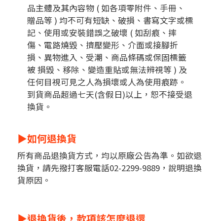
品主體及其內容物 ( 如各項零附件、手冊、
贈品等 ) 均不可有短缺、破損、書寫文字或標
記、使用或安裝錯誤之破壞 ( 如刮痕、摔
傷、電路燒毀、擠壓變形、介面或接腳折
損、異物進入、受潮、商品條碼或保固標籤
被 損毀、移除、變造重貼或無法辨視等 ) 及
任何目視可見之人為損壞或人為使用痕跡。
到貨商品超過七天(含假日)以上，恕不接受退
換貨。
▶如何退換貨
所有商品退換貨方式，均以原廠公告為準。如欲退
換貨，請先撥打客服電話02-2299-9889，說明退換
貨原因。
▶
退換貨後，款項該怎麼退還