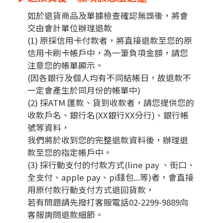
如於退貨商品及單據檢查確認無誤後，將會
交由會計單位辦理退款
(1) 原
採信用卡付款
者，將直接退款至您的原
信用卡刷卡帳戶中，為一筆負項金額，請您
注意您的帳單顯示。
(因各銀行及個人均有不同結帳日，故退款不
一定會產生於同月份的帳單中)
(2) 採
ATM 匯款、貨到收款者
，請您提供您的
收款戶名、銀行名(XX銀行XX分行)、銀行帳
號等資料，
我們將於收到您的完整退款資料後，辦理退
款至您的指定帳戶中。
(3) 採
行動支付的付款方式(line pay 、街口、
全支付、apple pay、pi錢包...等)者
，會直接
用原付款行動支付方式退回貨款，
若有問題請先撥打客服電話02-2299-9889向
客服詢問退款細節。