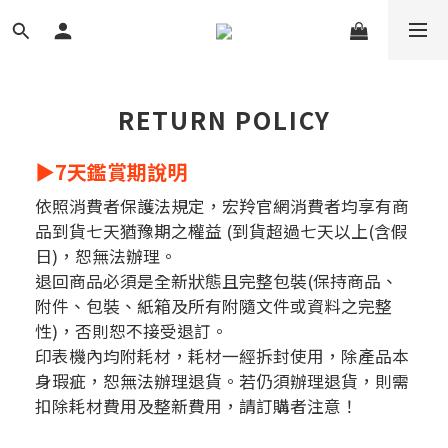
RETURN POLICY
▶7天鑑賞期說明
依照消費者保護法規定，宏羚官網消費者均享有商
品到貨
七天猶豫期
之權益 (到貨超過七天以上(含假
日)，恕無法辦理。
退回商品必須是全新狀態且完整包裝
(保持商品、
附件、包裝、紙箱及所有附隨文件或資料之完整
性)，否則恕不接受退訂。
印表機內均附耗材，
耗材一經拆封使用，除產品本
身瑕疵，恕無法辦理退貨
。若仍須辦理退貨，則需
扣除耗材費用及整新費用，請訂購者注意！