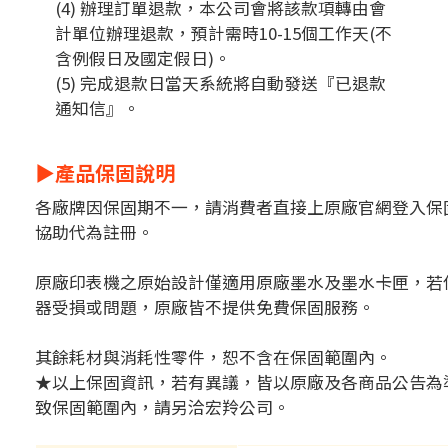
(4) 辦理訂單退款，本公司會將該款項轉由會
計單位辦理退款，預計需時10-15個工作天(不
含例假日及國定假日)。
(5) 完成退款日當天系統將自動發送
『已退款
通知信』
。
▶產品保固說明
各廠牌因保固期不一，請消費者直接上原廠官網登入保
協助代為註冊。
原廠印表機之原始設計僅適用原廠墨水及墨水卡匣，若
器受損或問題，原廠皆不提供免費保固服務。
其餘耗材與消耗性零件，恕不含在保固範圍內。
★以上保固資訊，若有異議，皆以原廠及各商品公告為
致保固範圍內，請另洽宏羚公司。