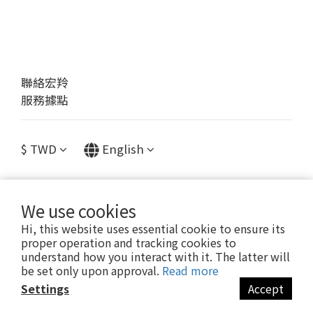
聯絡宏羚
服務據點
$
TWD
English
We use cookies
提醒您，我們不會以電話或簡訊方式通知變更付款方式。
Hi, this website uses essential cookie to ensure its
proper operation and tracking cookies to
understand how you interact with it. The latter will
Copyright© [2023 宏羚股份有限公司]
be set only upon approval.
Read more
Settings
Accept