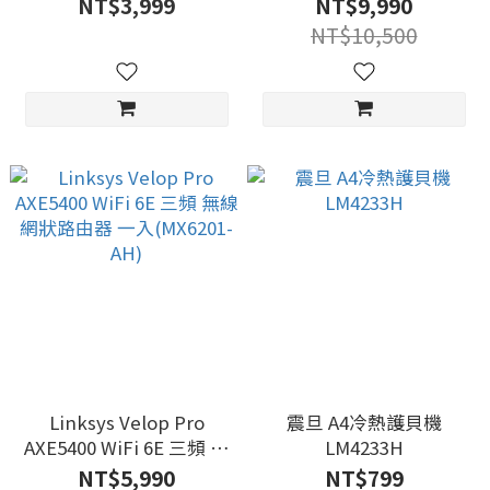
雙頻無線網路分享器 (
線網狀路由器MX6202-
NT$3,999
NT$9,990
Archer MR600(EU)
AH(兩入)
NT$10,500
Ver:5.0 )
Linksys Velop Pro
震旦 A4冷熱護貝機
AXE5400 WiFi 6E 三頻 無
LM4233H
線網狀路由器 一入
NT$5,990
NT$799