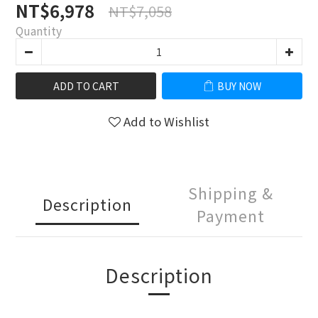
NT$6,978
NT$7,058
Quantity
ADD TO CART
BUY NOW
Add to Wishlist
Shipping &
Description
Payment
Description