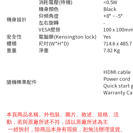
消耗電壓(待機)
<0.5W
機身顏色
Black
仰傾角度
+8° ~ -5°
機身設計
左右旋轉
-
VESA壁掛
100 x 100m
安全性
電腦鎖(Kensington lock)
Yes
體積
尺吋(W*H*D)
714.6 x 485.
重量
淨重
7.82 Kg
HDMI cable
Power cord
隨機標準配件
Quick start 
Warranty Ca
本頁商品名稱、外包裝、圖片、敘述、規格、活
動，若與原廠所述不符，請以原廠所述為主
一經拆封，除商品本身有瑕疵，恕無法辦理退貨。