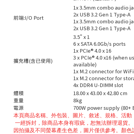
1x 3.5mm combo audio ja
2x USB 3.2 Gen 1 Type-A
前端:I/O Port
1x 3.5mm combo audio ja
2x USB 3.2 Gen 1 Type-A
3.5" x 1
6 x SATA 6.0Gb/s ports
1x PCIe® 4.0 x 16
3 x PCIe® 4.0 x16 (when us
擴充槽(含已使用)
available)
1x M.2 connector for WiFi
1x M.2 connector for sto
4x DDR4 U-DIMM slot
體積
18.00 x 43.00 x 42.80 cm
重量
8kg
電源
700W power supply (80+ 
本頁商品名稱、外包裝、圖片、敘述、規格、活動
一經拆封，除商品本身有瑕疵，恕無法辦理退貨。
因拍攝及不同螢幕產生色差，圖片僅供參考。顏色