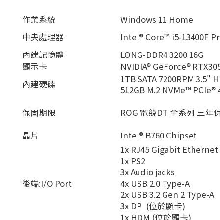
作業系統
Windows 11 Home
中央處理器
Intel® Core™ i5-13400F P
內建記憶體
LONG-DDR4 3200 16G
顯示卡
NVIDIA® GeForce® RTX305
1TB SATA 7200RPM 3.5" 
內建硬碟
512GB M.2 NVMe™ PCIe® 
保固期限
ROG 電競DT 全系列 三
晶片
Intel® B760 Chipset
1x RJ45 Gigabit Ethernet
1x PS2
3x Audio jacks
後端:I/O Port
4x USB 2.0 Type-A
2x USB 3.2 Gen 2 Type-A
3x DP (位於顯卡)
1x HDM (位於顯卡)