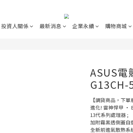
投資人關係
最新消息
企業永續
購物商城
ASUS
G13CH-
【調貨商品，下單
進化! 雷神悍甲 ‧ 
13代系列處理器 ; 
加附霧黑透側蓋自
全新前進氣散熱系