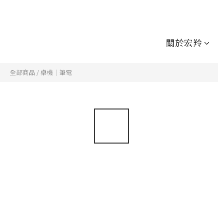
關於宏羚
全部商品
/
桌機｜筆電