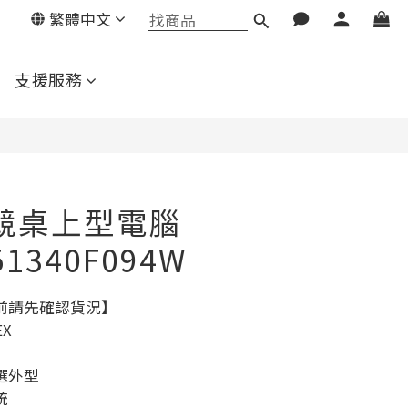
繁體中文
支援服務
電競桌上型電腦
51340F094W
前請先確認貨況】
EX
選外型
統