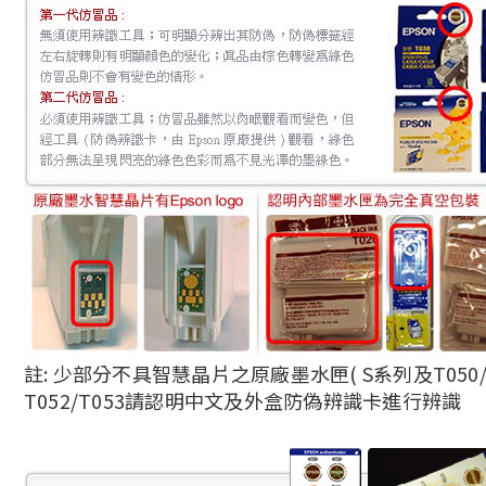
註: 少部分不具智慧晶片之原廠墨水匣( S系列及T050/T
T052/T053請認明中文及外盒防偽辨識卡進行辨識