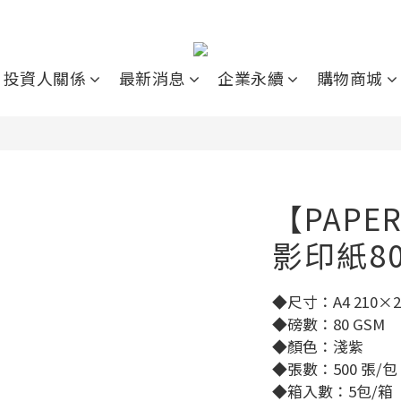
投資人關係
最新消息
企業永續
購物商城
【PAPE
影印紙8
◆尺寸：A4 210×
◆磅數：80 GSM
◆顏色：淺紫
◆張數：500 張/包
◆箱入數：5包/箱