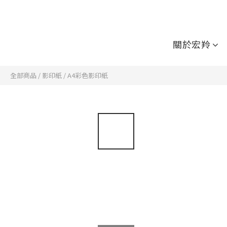
關於宏羚
全部商品
/
影印紙
/
A4彩色影印紙