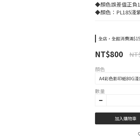
◆顏色誤差值正負1
◆顏色：PL185淺
全店，全館消費滿$15
NT$800
NT
顏色
數量
加入購物車