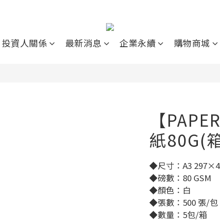
投資人關係
最新消息
企業永續
購物商城
【PAPE
紙80G(
◆尺寸：A3 297×
◆磅數：80 GSM
◆顏色：白
◆張數：500 張/包
◆數量：5包/箱