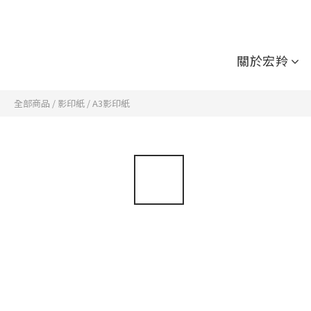
關於宏羚
全部商品
/
影印紙
/
A3影印紙