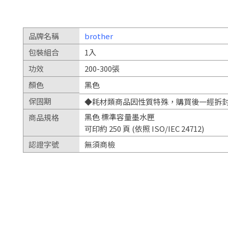
品牌名稱
brother
包裝組合
1入
功效
200-300張
顏色
黑色
保固期
◆耗材類商品因性質特殊，購買後一經拆
黑色 標準容量墨水匣
商品規格
可印約 250 頁 (依照 ISO/IEC 24712)
認證字號
無須商檢