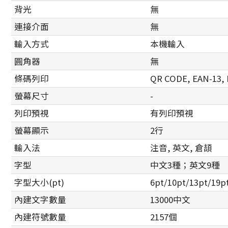
背光
無
連接介面
無
輸入方式
本機輸入
圓角器
無
條碼列印
QR CODE, EAN-13, 
螢幕尺寸
-
列印預視
有列印預視
螢幕顯示
2行
輸入法
注音, 英文, 倉頡
字型
中文3種；英文9種
字型大小(pt)
6pt/10pt/13pt/19p
內建文字數量
13000中文
內建符號數量
2157個