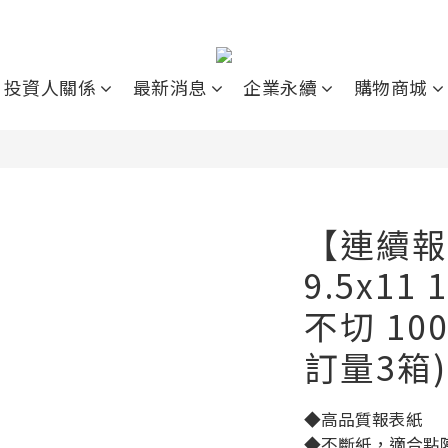
投資人關係
最新消息
企業永續
購物商城
【連續報
9.5x11
不切 10
訂量3箱)
◆高品質報表紙
◆不斷紙，適合點