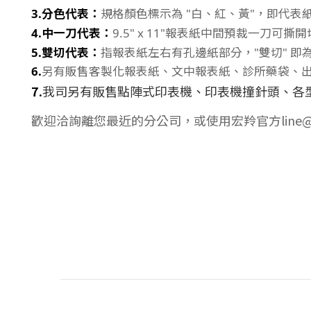
3.分色代表：
規格顏色標示為 "白、紅、黃"，即代表紙
4.中一刀代表：
9.5" x 11"報表紙中間預裁一刀
5.雙切代表：
指報表紙左右有孔邊紙部分，"雙切" 即
6.
另有販售客製化報表紙、文中報表紙、診所藥袋、出貨
7.
我司另有販售點陣式印表機、印表機撞針頭、各
歡迎洽詢離您最近的分公司，或使用宏羚官方line@(