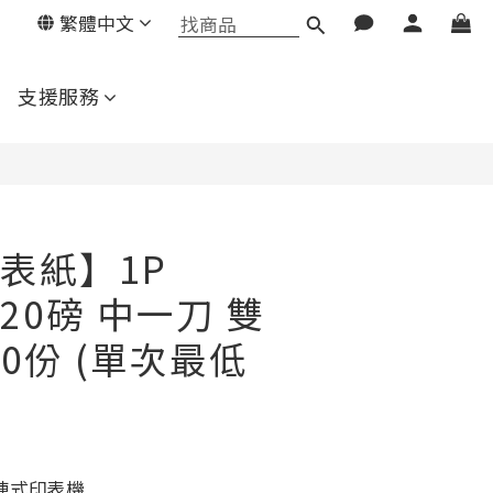
繁體中文
立即購買
支援服務
表紙】1P
 120磅 中一刀 雙
00份 (單次最低
陣式印表機