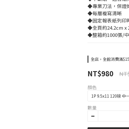
◆專業刀法，保證
◆每層複寫清晰
◆固定報表紙列印
◆全頁約24.2cm x 2
◆整箱約1000張/中
全店，全館消費滿$15
NT$980
NT$
顏色
數量