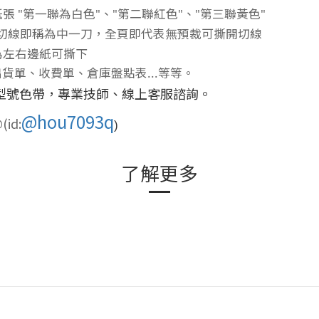
張 "第一聯為白色"、"第二聯紅色"、"第三聯黃色"
可撕開切線即稱為中一刀，全頁即代表無預裁可撕開切線
為左右邊紙可撕下
單、收費單、倉庫盤點表...等等。
型號色帶，專業技師、線上客服諮詢。
@hou7093q
id:
)
了解更多