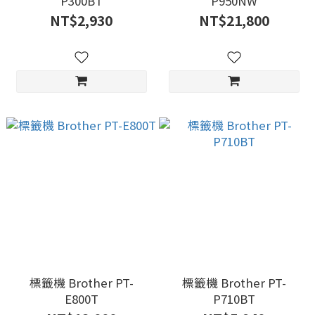
P300BT
P950NW
NT$2,930
NT$21,800
標籤機 Brother PT-
標籤機 Brother PT-
E800T
P710BT