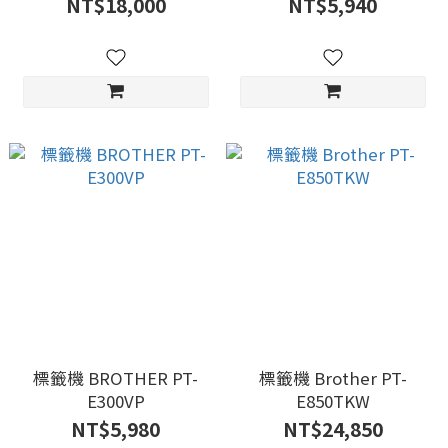
NT$18,000
NT$5,940
標籤機 BROTHER PT-
標籤機 Brother PT-
E300VP
E850TKW
NT$5,980
NT$24,850