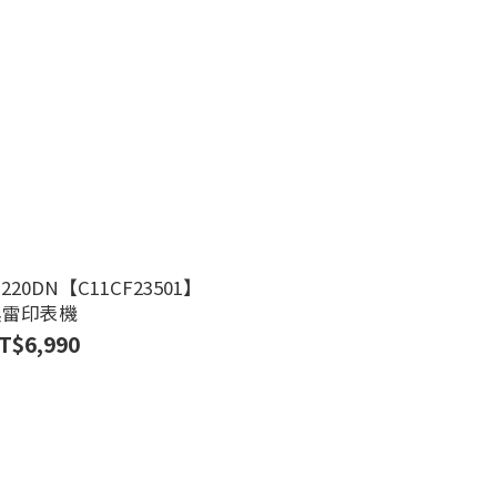
M220DN【C11CF23501】
黑雷印表機
T$6,990