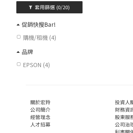
套用篩選
(0/20)
促銷快搜Bar!
購機/租機 (4)
品牌
EPSON (4)
關於宏羚
投資人
公司簡介
財務資
經營理念
股東服
人才招募
公司治
利害關