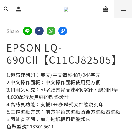
Share
EPSON LQ-
690CII【C11CJ82505】
1.超高速列印：英文/中文每秒487/244字元
2.中文操作面板：中文操作面板使用更方便
3.耐用又可靠：印字頭壽命高達4億擊針，總列印量
4,000萬行及良好的散熱設計
4.高拷貝功能：支援1+6多聯式文件複寫列印
5.二種進紙方式：前方平台式進紙及後方進紙器進紙
6.節能省空間：前方拖紙板可折疊起來
色帶型號C13S015611