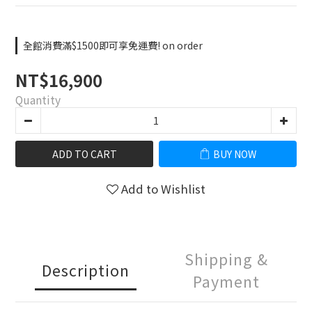
全館消費滿$1500即可享免運費! on order
NT$16,900
Quantity
ADD TO CART
BUY NOW
Add to Wishlist
Shipping &
Description
Payment